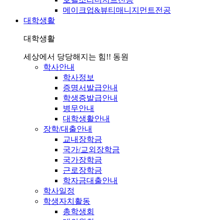
메이크업&뷰티매니지먼트전공
대학생활
대학생활
세상에서 당당해지는 힘!! 동원
학사안내
학사정보
증명서발급안내
학생증발급안내
병무안내
대학생활안내
장학/대출안내
교내장학금
국가/교외장학금
국가장학금
근로장학금
학자금대출안내
학사일정
학생자치활동
총학생회