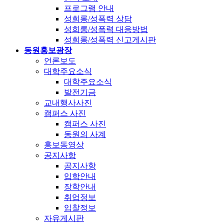
프로그램 안내
성희롱/성폭력 상담
성희롱/성폭력 대응방법
성희롱/성폭력 신고게시판
동원홍보광장
언론보도
대학주요소식
대학주요소식
발전기금
교내행사사진
캠퍼스 사진
캠퍼스 사진
동원의 사계
홍보동영상
공지사항
공지사항
입학안내
장학안내
취업정보
입찰정보
자유게시판