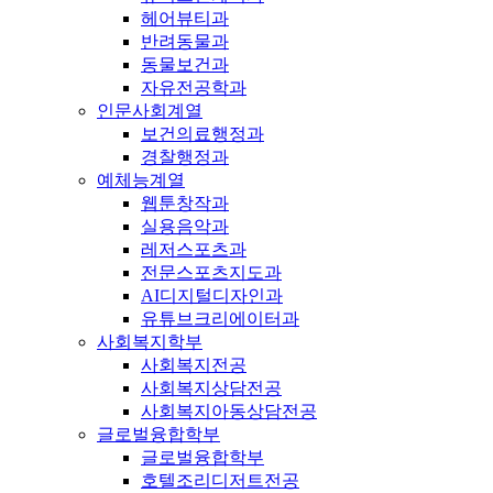
헤어뷰티과
반려동물과
동물보건과
자유전공학과
인문사회계열
보건의료행정과
경찰행정과
예체능계열
웹툰창작과
실용음악과
레저스포츠과
전문스포츠지도과
AI디지털디자인과
유튜브크리에이터과
사회복지학부
사회복지전공
사회복지상담전공
사회복지아동상담전공
글로벌융합학부
글로벌융합학부
호텔조리디저트전공