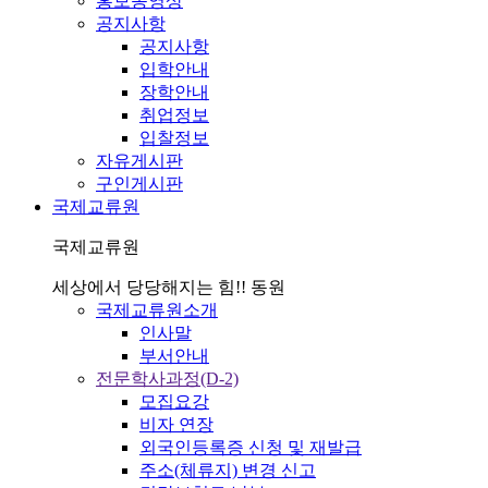
홍보동영상
공지사항
공지사항
입학안내
장학안내
취업정보
입찰정보
자유게시판
구인게시판
국제교류원
국제교류원
세상에서 당당해지는 힘!! 동원
국제교류원소개
인사말
부서안내
전문학사과정(D-2)
모집요강
비자 연장
외국인등록증 신청 및 재발급
주소(체류지) 변경 신고