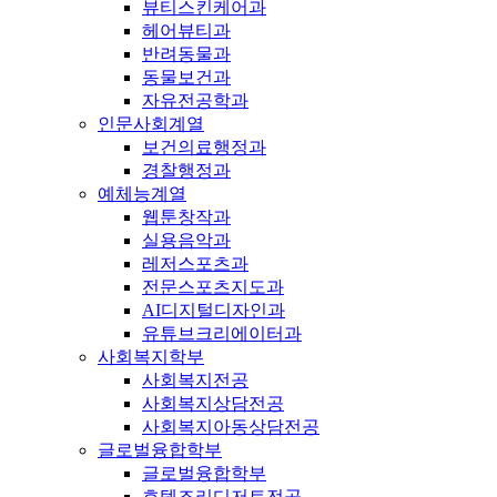
뷰티스킨케어과
헤어뷰티과
반려동물과
동물보건과
자유전공학과
인문사회계열
보건의료행정과
경찰행정과
예체능계열
웹툰창작과
실용음악과
레저스포츠과
전문스포츠지도과
AI디지털디자인과
유튜브크리에이터과
사회복지학부
사회복지전공
사회복지상담전공
사회복지아동상담전공
글로벌융합학부
글로벌융합학부
호텔조리디저트전공