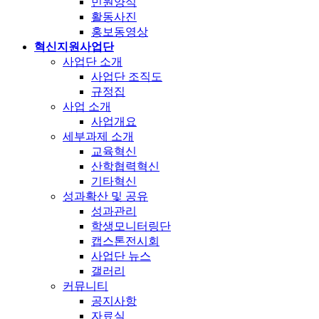
민원양식
활동사진
홍보동영상
혁신지원사업단
사업단 소개
사업단 조직도
규정집
사업 소개
사업개요
세부과제 소개
교육혁신
산학협력혁신
기타혁신
성과확산 및 공유
성과관리
학생모니터링단
캡스톤전시회
사업단 뉴스
갤러리
커뮤니티
공지사항
자료실