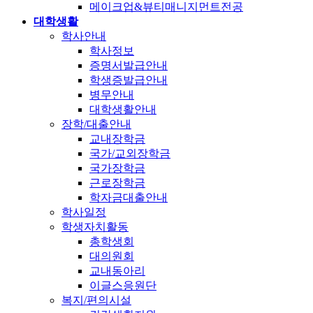
메이크업&뷰티매니지먼트전공
대학생활
학사안내
학사정보
증명서발급안내
학생증발급안내
병무안내
대학생활안내
장학/대출안내
교내장학금
국가/교외장학금
국가장학금
근로장학금
학자금대출안내
학사일정
학생자치활동
총학생회
대의원회
교내동아리
이글스응원단
복지/편의시설