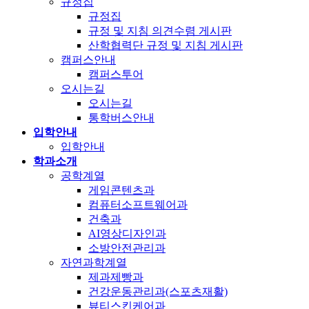
규정집
규정집
규정 및 지침 의견수렴 게시판
산학협력단 규정 및 지침 게시판
캠퍼스안내
캠퍼스투어
오시는길
오시는길
통학버스안내
입학안내
입학안내
학과소개
공학계열
게임콘텐츠과
컴퓨터소프트웨어과
건축과
AI영상디자인과
소방안전관리과
자연과학계열
제과제빵과
건강운동관리과(스포츠재활)
뷰티스킨케어과