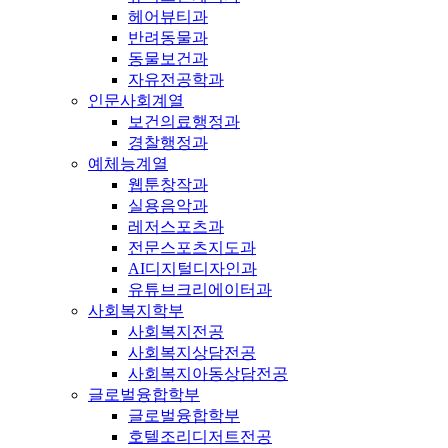
헤어뷰티과
반려동물과
동물보건과
자유전공학과
인문사회계열
보건의료행정과
경찰행정과
예체능계열
웹툰창작과
실용음악과
레저스포츠과
전문스포츠지도과
AI디지털디자인과
유튜브크리에이터과
사회복지학부
사회복지전공
사회복지상담전공
사회복지아동상담전공
글로벌융합학부
글로벌융합학부
호텔조리디저트전공