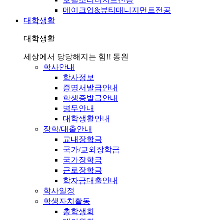
메이크업&뷰티매니지먼트전공
대학생활
대학생활
세상에서 당당해지는 힘!! 동원
학사안내
학사정보
증명서발급안내
학생증발급안내
병무안내
대학생활안내
장학/대출안내
교내장학금
국가/교외장학금
국가장학금
근로장학금
학자금대출안내
학사일정
학생자치활동
총학생회