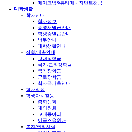
메이크업&뷰티매니지먼트전공
대학생활
학사안내
학사정보
증명서발급안내
학생증발급안내
병무안내
대학생활안내
장학/대출안내
교내장학금
국가/교외장학금
국가장학금
근로장학금
학자금대출안내
학사일정
학생자치활동
총학생회
대의원회
교내동아리
이글스응원단
복지/편의시설