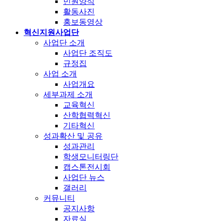
민원양식
활동사진
홍보동영상
혁신지원사업단
사업단 소개
사업단 조직도
규정집
사업 소개
사업개요
세부과제 소개
교육혁신
산학협력혁신
기타혁신
성과확산 및 공유
성과관리
학생모니터링단
캡스톤전시회
사업단 뉴스
갤러리
커뮤니티
공지사항
자료실