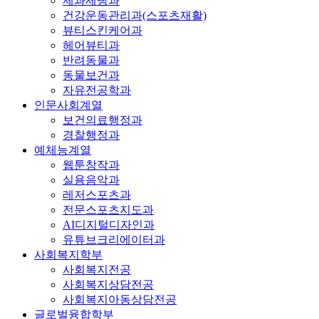
제과제빵과
건강운동관리과(스포츠재활)
뷰티스킨케어과
헤어뷰티과
반려동물과
동물보건과
자유전공학과
인문사회계열
보건의료행정과
경찰행정과
예체능계열
웹툰창작과
실용음악과
레저스포츠과
전문스포츠지도과
AI디지털디자인과
유튜브크리에이터과
사회복지학부
사회복지전공
사회복지상담전공
사회복지아동상담전공
글로벌융합학부