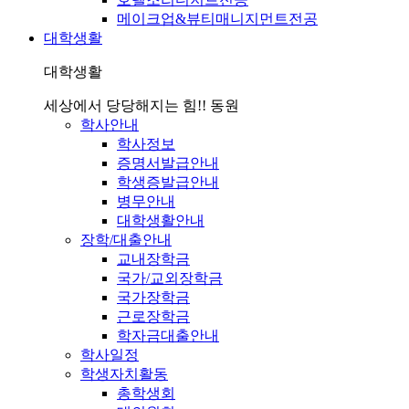
메이크업&뷰티매니지먼트전공
대학생활
대학생활
세상에서 당당해지는 힘!! 동원
학사안내
학사정보
증명서발급안내
학생증발급안내
병무안내
대학생활안내
장학/대출안내
교내장학금
국가/교외장학금
국가장학금
근로장학금
학자금대출안내
학사일정
학생자치활동
총학생회