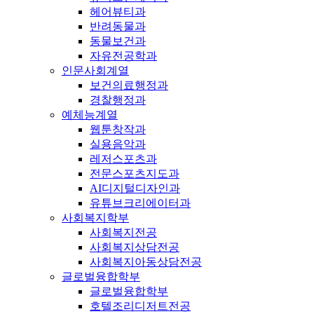
헤어뷰티과
반려동물과
동물보건과
자유전공학과
인문사회계열
보건의료행정과
경찰행정과
예체능계열
웹툰창작과
실용음악과
레저스포츠과
전문스포츠지도과
AI디지털디자인과
유튜브크리에이터과
사회복지학부
사회복지전공
사회복지상담전공
사회복지아동상담전공
글로벌융합학부
글로벌융합학부
호텔조리디저트전공