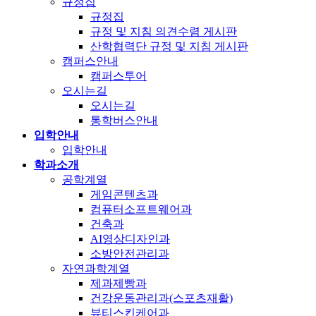
규정집
규정집
규정 및 지침 의견수렴 게시판
산학협력단 규정 및 지침 게시판
캠퍼스안내
캠퍼스투어
오시는길
오시는길
통학버스안내
입학안내
입학안내
학과소개
공학계열
게임콘텐츠과
컴퓨터소프트웨어과
건축과
AI영상디자인과
소방안전관리과
자연과학계열
제과제빵과
건강운동관리과(스포츠재활)
뷰티스킨케어과