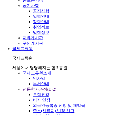
홍보동영상
공지사항
공지사항
입학안내
장학안내
취업정보
입찰정보
자유게시판
구인게시판
국제교류원
국제교류원
세상에서 당당해지는 힘!! 동원
국제교류원소개
인사말
부서안내
전문학사과정(D-2)
모집요강
비자 연장
외국인등록증 신청 및 재발급
주소(체류지) 변경 신고