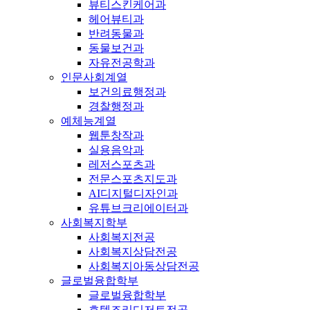
뷰티스킨케어과
헤어뷰티과
반려동물과
동물보건과
자유전공학과
인문사회계열
보건의료행정과
경찰행정과
예체능계열
웹툰창작과
실용음악과
레저스포츠과
전문스포츠지도과
AI디지털디자인과
유튜브크리에이터과
사회복지학부
사회복지전공
사회복지상담전공
사회복지아동상담전공
글로벌융합학부
글로벌융합학부
호텔조리디저트전공