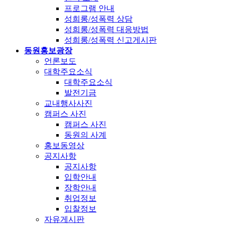
프로그램 안내
성희롱/성폭력 상담
성희롱/성폭력 대응방법
성희롱/성폭력 신고게시판
동원홍보광장
언론보도
대학주요소식
대학주요소식
발전기금
교내행사사진
캠퍼스 사진
캠퍼스 사진
동원의 사계
홍보동영상
공지사항
공지사항
입학안내
장학안내
취업정보
입찰정보
자유게시판