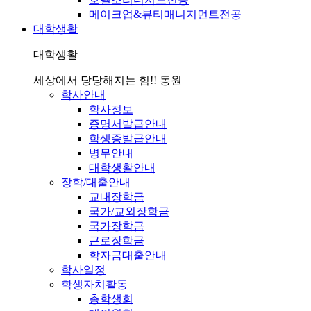
메이크업&뷰티매니지먼트전공
대학생활
대학생활
세상에서 당당해지는 힘!! 동원
학사안내
학사정보
증명서발급안내
학생증발급안내
병무안내
대학생활안내
장학/대출안내
교내장학금
국가/교외장학금
국가장학금
근로장학금
학자금대출안내
학사일정
학생자치활동
총학생회