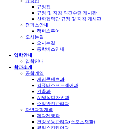
규정집
규정집
규정 및 지침 의견수렴 게시판
산학협력단 규정 및 지침 게시판
캠퍼스안내
캠퍼스투어
오시는길
오시는길
통학버스안내
입학안내
입학안내
학과소개
공학계열
게임콘텐츠과
컴퓨터소프트웨어과
건축과
AI영상디자인과
소방안전관리과
자연과학계열
제과제빵과
건강운동관리과(스포츠재활)
뷰티스킨케어과