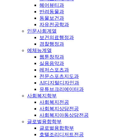
헤어뷰티과
반려동물과
동물보건과
자유전공학과
인문사회계열
보건의료행정과
경찰행정과
예체능계열
웹툰창작과
실용음악과
레저스포츠과
전문스포츠지도과
AI디지털디자인과
유튜브크리에이터과
사회복지학부
사회복지전공
사회복지상담전공
사회복지아동상담전공
글로벌융합학부
글로벌융합학부
호텔조리디저트전공