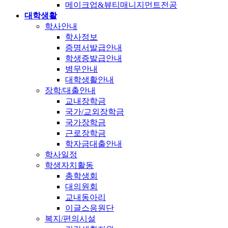
메이크업&뷰티매니지먼트전공
대학생활
학사안내
학사정보
증명서발급안내
학생증발급안내
병무안내
대학생활안내
장학/대출안내
교내장학금
국가/교외장학금
국가장학금
근로장학금
학자금대출안내
학사일정
학생자치활동
총학생회
대의원회
교내동아리
이글스응원단
복지/편의시설