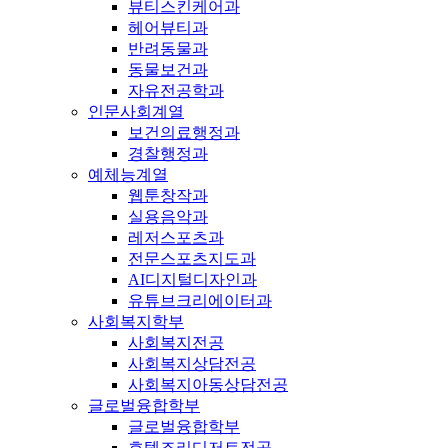
뷰티스킨케어과
헤어뷰티과
반려동물과
동물보건과
자유전공학과
인문사회계열
보건의료행정과
경찰행정과
예체능계열
웹툰창작과
실용음악과
레저스포츠과
전문스포츠지도과
AI디지털디자인과
유튜브크리에이터과
사회복지학부
사회복지전공
사회복지상담전공
사회복지아동상담전공
글로벌융합학부
글로벌융합학부
호텔조리디저트전공