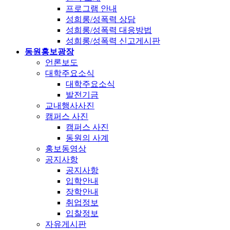
프로그램 안내
성희롱/성폭력 상담
성희롱/성폭력 대응방법
성희롱/성폭력 신고게시판
동원홍보광장
언론보도
대학주요소식
대학주요소식
발전기금
교내행사사진
캠퍼스 사진
캠퍼스 사진
동원의 사계
홍보동영상
공지사항
공지사항
입학안내
장학안내
취업정보
입찰정보
자유게시판