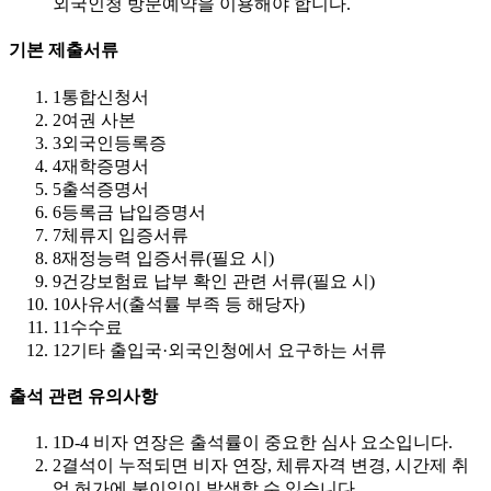
외국인청 방문예약을 이용해야 합니다.
기본 제출서류
1
통합신청서
2
여권 사본
3
외국인등록증
4
재학증명서
5
출석증명서
6
등록금 납입증명서
7
체류지 입증서류
8
재정능력 입증서류(필요 시)
9
건강보험료 납부 확인 관련 서류(필요 시)
10
사유서(출석률 부족 등 해당자)
11
수수료
12
기타 출입국·외국인청에서 요구하는 서류
출석 관련 유의사항
1
D-4 비자 연장은 출석률이 중요한 심사 요소입니다.
2
결석이 누적되면 비자 연장, 체류자격 변경, 시간제 취
업 허가에 불이익이 발생할 수 있습니다.