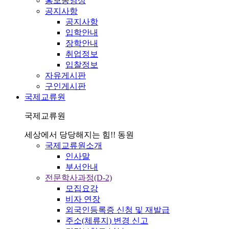
홍보동영상
공지사항
공지사항
입학안내
장학안내
취업정보
입찰정보
자유게시판
구인게시판
국제교류원
국제교류원
세상에서 당당해지는 힘!! 동원
국제교류원소개
인사말
부서안내
전문학사과정(D-2)
모집요강
비자 연장
외국인등록증 신청 및 재발급
주소(체류지) 변경 신고