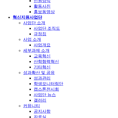
민원양식
활동사진
홍보동영상
혁신지원사업단
사업단 소개
사업단 조직도
규정집
사업 소개
사업개요
세부과제 소개
교육혁신
산학협력혁신
기타혁신
성과확산 및 공유
성과관리
학생모니터링단
캡스톤전시회
사업단 뉴스
갤러리
커뮤니티
공지사항
자료실