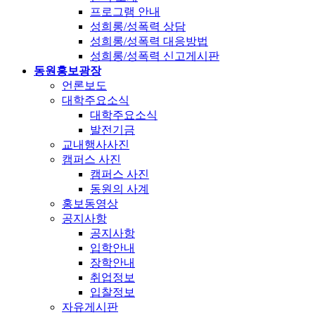
프로그램 안내
성희롱/성폭력 상담
성희롱/성폭력 대응방법
성희롱/성폭력 신고게시판
동원홍보광장
언론보도
대학주요소식
대학주요소식
발전기금
교내행사사진
캠퍼스 사진
캠퍼스 사진
동원의 사계
홍보동영상
공지사항
공지사항
입학안내
장학안내
취업정보
입찰정보
자유게시판