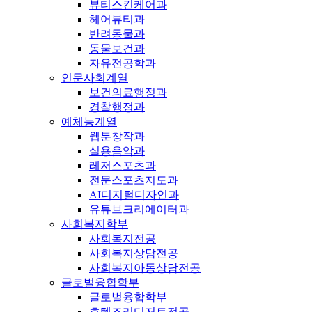
뷰티스킨케어과
헤어뷰티과
반려동물과
동물보건과
자유전공학과
인문사회계열
보건의료행정과
경찰행정과
예체능계열
웹툰창작과
실용음악과
레저스포츠과
전문스포츠지도과
AI디지털디자인과
유튜브크리에이터과
사회복지학부
사회복지전공
사회복지상담전공
사회복지아동상담전공
글로벌융합학부
글로벌융합학부
호텔조리디저트전공