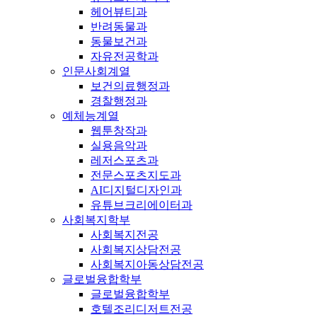
헤어뷰티과
반려동물과
동물보건과
자유전공학과
인문사회계열
보건의료행정과
경찰행정과
예체능계열
웹툰창작과
실용음악과
레저스포츠과
전문스포츠지도과
AI디지털디자인과
유튜브크리에이터과
사회복지학부
사회복지전공
사회복지상담전공
사회복지아동상담전공
글로벌융합학부
글로벌융합학부
호텔조리디저트전공