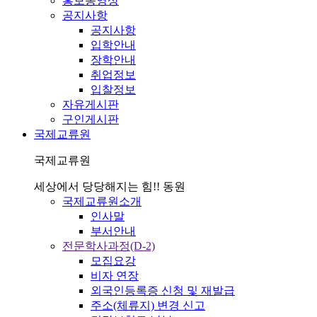
홍보동영상
공지사항
공지사항
입학안내
장학안내
취업정보
입찰정보
자유게시판
구인게시판
국제교류원
국제교류원
세상에서 당당해지는 힘!! 동원
국제교류원소개
인사말
부서안내
전문학사과정(D-2)
모집요강
비자 연장
외국인등록증 신청 및 재발급
주소(체류지) 변경 신고