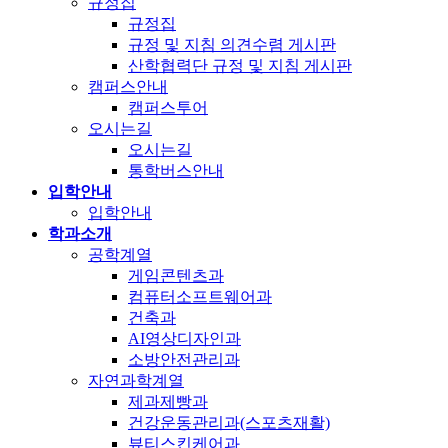
규정집
규정집
규정 및 지침 의견수렴 게시판
산학협력단 규정 및 지침 게시판
캠퍼스안내
캠퍼스투어
오시는길
오시는길
통학버스안내
입학안내
입학안내
학과소개
공학계열
게임콘텐츠과
컴퓨터소프트웨어과
건축과
AI영상디자인과
소방안전관리과
자연과학계열
제과제빵과
건강운동관리과(스포츠재활)
뷰티스킨케어과