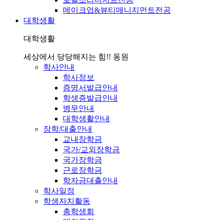
메이크업&뷰티매니지먼트전공
대학생활
대학생활
세상에서 당당해지는 힘!! 동원
학사안내
학사정보
증명서발급안내
학생증발급안내
병무안내
대학생활안내
장학/대출안내
교내장학금
국가/교외장학금
국가장학금
근로장학금
학자금대출안내
학사일정
학생자치활동
총학생회