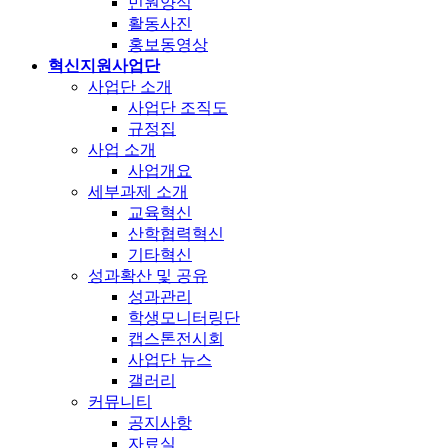
민원양식
활동사진
홍보동영상
혁신지원사업단
사업단 소개
사업단 조직도
규정집
사업 소개
사업개요
세부과제 소개
교육혁신
산학협력혁신
기타혁신
성과확산 및 공유
성과관리
학생모니터링단
캡스톤전시회
사업단 뉴스
갤러리
커뮤니티
공지사항
자료실