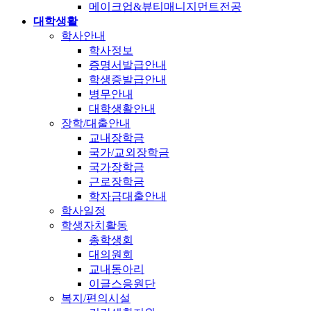
메이크업&뷰티매니지먼트전공
대학생활
학사안내
학사정보
증명서발급안내
학생증발급안내
병무안내
대학생활안내
장학/대출안내
교내장학금
국가/교외장학금
국가장학금
근로장학금
학자금대출안내
학사일정
학생자치활동
총학생회
대의원회
교내동아리
이글스응원단
복지/편의시설