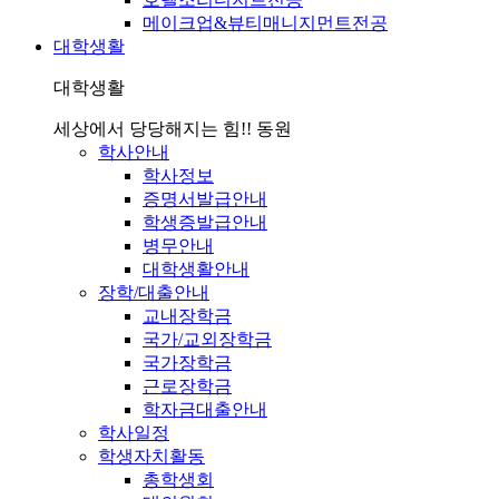
메이크업&뷰티매니지먼트전공
대학생활
대학생활
세상에서 당당해지는 힘!! 동원
학사안내
학사정보
증명서발급안내
학생증발급안내
병무안내
대학생활안내
장학/대출안내
교내장학금
국가/교외장학금
국가장학금
근로장학금
학자금대출안내
학사일정
학생자치활동
총학생회