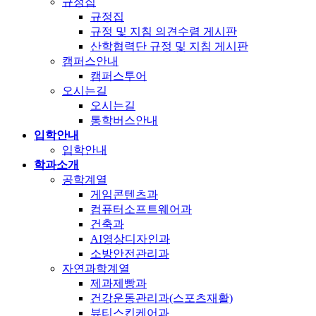
규정집
규정집
규정 및 지침 의견수렴 게시판
산학협력단 규정 및 지침 게시판
캠퍼스안내
캠퍼스투어
오시는길
오시는길
통학버스안내
입학안내
입학안내
학과소개
공학계열
게임콘텐츠과
컴퓨터소프트웨어과
건축과
AI영상디자인과
소방안전관리과
자연과학계열
제과제빵과
건강운동관리과(스포츠재활)
뷰티스킨케어과