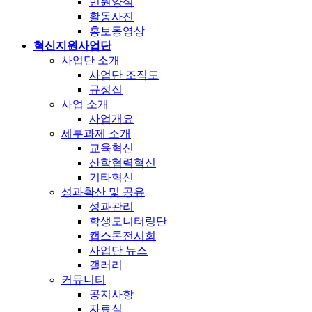
민원양식
활동사진
홍보동영상
혁신지원사업단
사업단 소개
사업단 조직도
규정집
사업 소개
사업개요
세부과제 소개
교육혁신
산학협력혁신
기타혁신
성과확산 및 공유
성과관리
학생모니터링단
캡스톤전시회
사업단 뉴스
갤러리
커뮤니티
공지사항
자료실