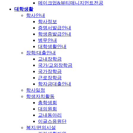
메이크업&뷰티매니지먼트전공
대학생활
학사안내
학사정보
증명서발급안내
학생증발급안내
병무안내
대학생활안내
장학/대출안내
교내장학금
국가/교외장학금
국가장학금
근로장학금
학자금대출안내
학사일정
학생자치활동
총학생회
대의원회
교내동아리
이글스응원단
복지/편의시설