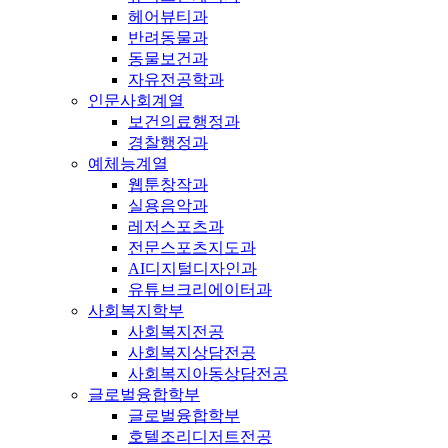
헤어뷰티과
반려동물과
동물보건과
자유전공학과
인문사회계열
보건의료행정과
경찰행정과
예체능계열
웹툰창작과
실용음악과
레저스포츠과
전문스포츠지도과
AI디지털디자인과
유튜브크리에이터과
사회복지학부
사회복지전공
사회복지상담전공
사회복지아동상담전공
글로벌융합학부
글로벌융합학부
호텔조리디저트전공