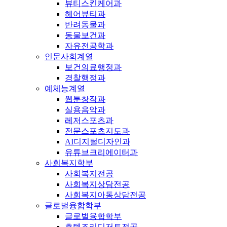
뷰티스킨케어과
헤어뷰티과
반려동물과
동물보건과
자유전공학과
인문사회계열
보건의료행정과
경찰행정과
예체능계열
웹툰창작과
실용음악과
레저스포츠과
전문스포츠지도과
AI디지털디자인과
유튜브크리에이터과
사회복지학부
사회복지전공
사회복지상담전공
사회복지아동상담전공
글로벌융합학부
글로벌융합학부
호텔조리디저트전공