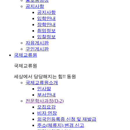
홍보동영상
공지사항
공지사항
입학안내
장학안내
취업정보
입찰정보
자유게시판
구인게시판
국제교류원
국제교류원
세상에서 당당해지는 힘!! 동원
국제교류원소개
인사말
부서안내
전문학사과정(D-2)
모집요강
비자 연장
외국인등록증 신청 및 재발급
주소(체류지) 변경 신고