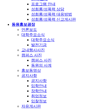
프로그램 안내
성희롱/성폭력 상담
성희롱/성폭력 대응방법
성희롱/성폭력 신고게시판
동원홍보광장
언론보도
대학주요소식
대학주요소식
발전기금
교내행사사진
캠퍼스 사진
캠퍼스 사진
동원의 사계
홍보동영상
공지사항
공지사항
입학안내
장학안내
취업정보
입찰정보
자유게시판