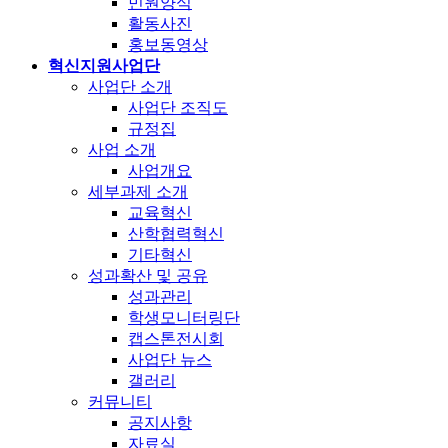
민원양식
활동사진
홍보동영상
혁신지원사업단
사업단 소개
사업단 조직도
규정집
사업 소개
사업개요
세부과제 소개
교육혁신
산학협력혁신
기타혁신
성과확산 및 공유
성과관리
학생모니터링단
캡스톤전시회
사업단 뉴스
갤러리
커뮤니티
공지사항
자료실