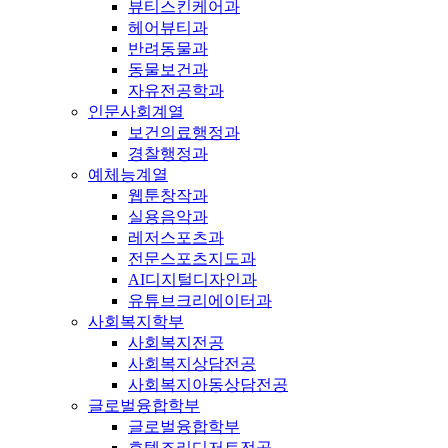
뷰티스킨케어과
헤어뷰티과
반려동물과
동물보건과
자유전공학과
인문사회계열
보건의료행정과
경찰행정과
예체능계열
웹툰창작과
실용음악과
레저스포츠과
전문스포츠지도과
AI디지털디자인과
유튜브크리에이터과
사회복지학부
사회복지전공
사회복지상담전공
사회복지아동상담전공
글로벌융합학부
글로벌융합학부
호텔조리디저트전공