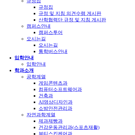
규정집
규정집
규정 및 지침 의견수렴 게시판
산학협력단 규정 및 지침 게시판
캠퍼스안내
캠퍼스투어
오시는길
오시는길
통학버스안내
입학안내
입학안내
학과소개
공학계열
게임콘텐츠과
컴퓨터소프트웨어과
건축과
AI영상디자인과
소방안전관리과
자연과학계열
제과제빵과
건강운동관리과(스포츠재활)
뷰티스킨케어과