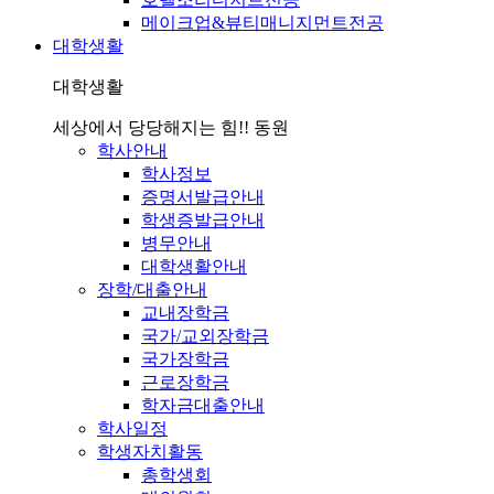
메이크업&뷰티매니지먼트전공
대학생활
대학생활
세상에서 당당해지는 힘!! 동원
학사안내
학사정보
증명서발급안내
학생증발급안내
병무안내
대학생활안내
장학/대출안내
교내장학금
국가/교외장학금
국가장학금
근로장학금
학자금대출안내
학사일정
학생자치활동
총학생회