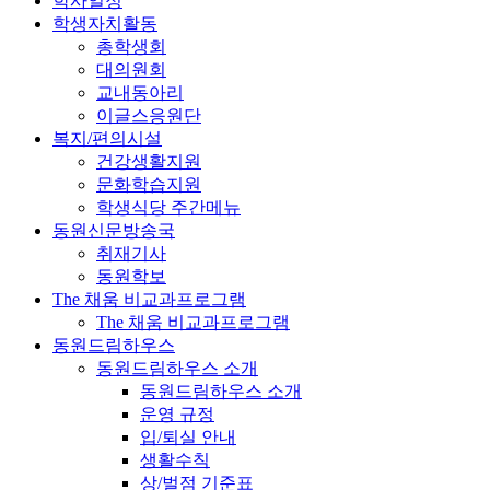
학사일정
학생자치활동
총학생회
대의원회
교내동아리
이글스응원단
복지/편의시설
건강생활지원
문화학습지원
학생식당 주간메뉴
동원신문방송국
취재기사
동원학보
The 채움 비교과프로그램
The 채움 비교과프로그램
동원드림하우스
동원드림하우스 소개
동원드림하우스 소개
운영 규정
입/퇴실 안내
생활수칙
상/벌점 기준표