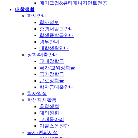
메이크업&뷰티매니지먼트전공
대학생활
학사안내
학사정보
증명서발급안내
학생증발급안내
병무안내
대학생활안내
장학/대출안내
교내장학금
국가/교외장학금
국가장학금
근로장학금
학자금대출안내
학사일정
학생자치활동
총학생회
대의원회
교내동아리
이글스응원단
복지/편의시설