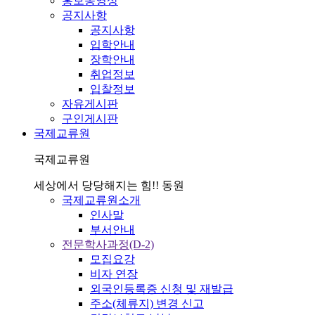
홍보동영상
공지사항
공지사항
입학안내
장학안내
취업정보
입찰정보
자유게시판
구인게시판
국제교류원
국제교류원
세상에서 당당해지는 힘!! 동원
국제교류원소개
인사말
부서안내
전문학사과정(D-2)
모집요강
비자 연장
외국인등록증 신청 및 재발급
주소(체류지) 변경 신고