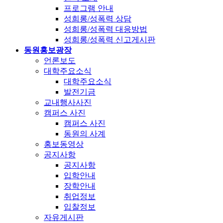
프로그램 안내
성희롱/성폭력 상담
성희롱/성폭력 대응방법
성희롱/성폭력 신고게시판
동원홍보광장
언론보도
대학주요소식
대학주요소식
발전기금
교내행사사진
캠퍼스 사진
캠퍼스 사진
동원의 사계
홍보동영상
공지사항
공지사항
입학안내
장학안내
취업정보
입찰정보
자유게시판