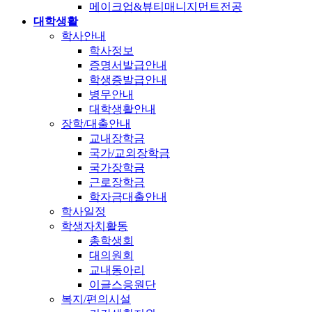
메이크업&뷰티매니지먼트전공
대학생활
학사안내
학사정보
증명서발급안내
학생증발급안내
병무안내
대학생활안내
장학/대출안내
교내장학금
국가/교외장학금
국가장학금
근로장학금
학자금대출안내
학사일정
학생자치활동
총학생회
대의원회
교내동아리
이글스응원단
복지/편의시설