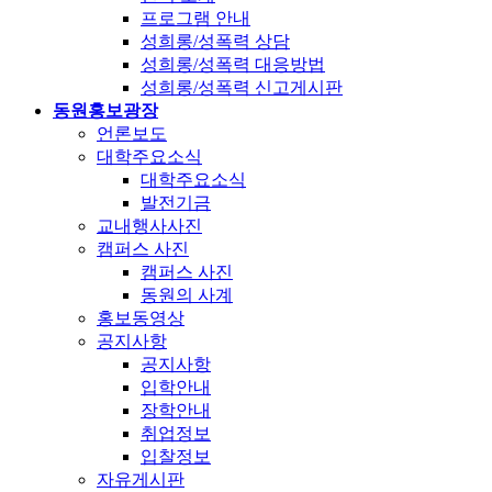
프로그램 안내
성희롱/성폭력 상담
성희롱/성폭력 대응방법
성희롱/성폭력 신고게시판
동원홍보광장
언론보도
대학주요소식
대학주요소식
발전기금
교내행사사진
캠퍼스 사진
캠퍼스 사진
동원의 사계
홍보동영상
공지사항
공지사항
입학안내
장학안내
취업정보
입찰정보
자유게시판