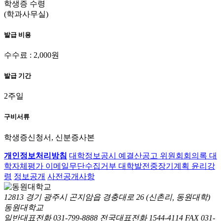
학생증 수령
(학과사무실)
발급 비용
수수료 : 2,000원
발급 기간
2주일
구비서류
학생증신청서, 신분증사본
개인정보처리방침
대학정보공시
예결산공고
위원회회의록
대
학자체평가
이메일무단수집거부
대학발전중장기계획
윤리강
령
정보공개
사전공개사항
12813 경기 광주시 곤지암읍 경충대로 26 (신촌리, 동원대학)
동원대학교
일반대표전화 031-799-8888
전국대표전화 1544-4114
FAX 031-