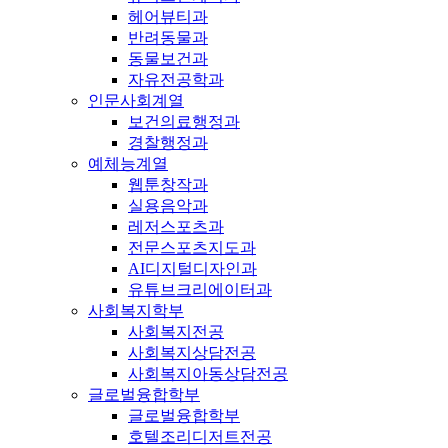
헤어뷰티과
반려동물과
동물보건과
자유전공학과
인문사회계열
보건의료행정과
경찰행정과
예체능계열
웹툰창작과
실용음악과
레저스포츠과
전문스포츠지도과
AI디지털디자인과
유튜브크리에이터과
사회복지학부
사회복지전공
사회복지상담전공
사회복지아동상담전공
글로벌융합학부
글로벌융합학부
호텔조리디저트전공