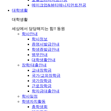
메이크업&뷰티매니지먼트전공
대학생활
대학생활
세상에서 당당해지는 힘!! 동원
학사안내
학사정보
증명서발급안내
학생증발급안내
병무안내
대학생활안내
장학/대출안내
교내장학금
국가/교외장학금
국가장학금
근로장학금
학자금대출안내
학사일정
학생자치활동
총학생회