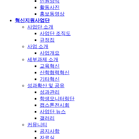
민원양식
활동사진
홍보동영상
혁신지원사업단
사업단 소개
사업단 조직도
규정집
사업 소개
사업개요
세부과제 소개
교육혁신
산학협력혁신
기타혁신
성과확산 및 공유
성과관리
학생모니터링단
캡스톤전시회
사업단 뉴스
갤러리
커뮤니티
공지사항
자료실