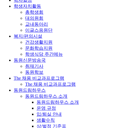
학사일정
학생자치활동
총학생회
대의원회
교내동아리
이글스응원단
복지/편의시설
건강생활지원
문화학습지원
학생식당 주간메뉴
동원신문방송국
취재기사
동원학보
The 채움 비교과프로그램
The 채움 비교과프로그램
동원드림하우스
동원드림하우스 소개
동원드림하우스 소개
운영 규정
입/퇴실 안내
생활수칙
상/벌점 기준표