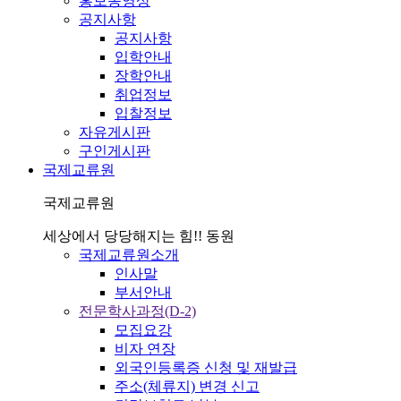
홍보동영상
공지사항
공지사항
입학안내
장학안내
취업정보
입찰정보
자유게시판
구인게시판
국제교류원
국제교류원
세상에서 당당해지는 힘!! 동원
국제교류원소개
인사말
부서안내
전문학사과정(D-2)
모집요강
비자 연장
외국인등록증 신청 및 재발급
주소(체류지) 변경 신고