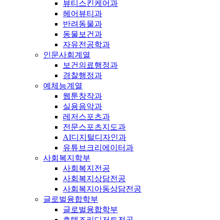
뷰티스킨케어과
헤어뷰티과
반려동물과
동물보건과
자유전공학과
인문사회계열
보건의료행정과
경찰행정과
예체능계열
웹툰창작과
실용음악과
레저스포츠과
전문스포츠지도과
AI디지털디자인과
유튜브크리에이터과
사회복지학부
사회복지전공
사회복지상담전공
사회복지아동상담전공
글로벌융합학부
글로벌융합학부
호텔조리디저트전공