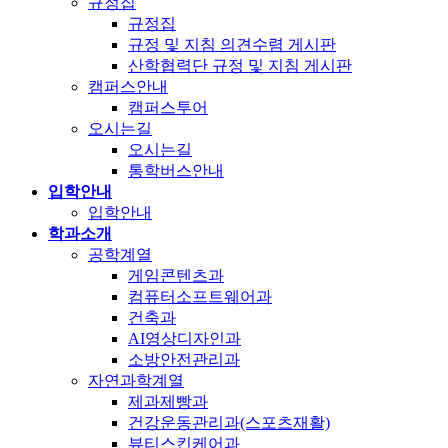
규정집
규정집
규정 및 지침 의견수렴 게시판
산학협력단 규정 및 지침 게시판
캠퍼스안내
캠퍼스투어
오시는길
오시는길
통학버스안내
입학안내
입학안내
학과소개
공학계열
게임콘텐츠과
컴퓨터소프트웨어과
건축과
AI영상디자인과
소방안전관리과
자연과학계열
제과제빵과
건강운동관리과(스포츠재활)
뷰티스킨케어과