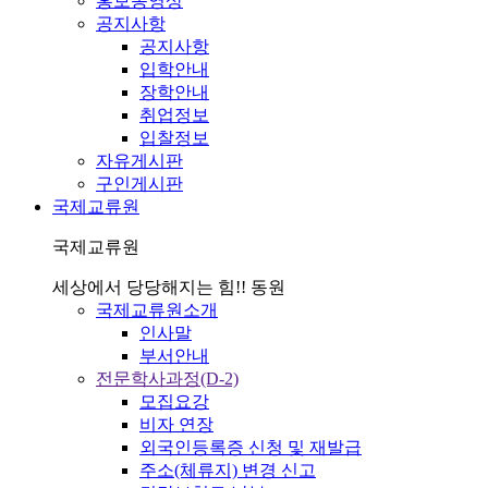
홍보동영상
공지사항
공지사항
입학안내
장학안내
취업정보
입찰정보
자유게시판
구인게시판
국제교류원
국제교류원
세상에서 당당해지는 힘!! 동원
국제교류원소개
인사말
부서안내
전문학사과정(D-2)
모집요강
비자 연장
외국인등록증 신청 및 재발급
주소(체류지) 변경 신고