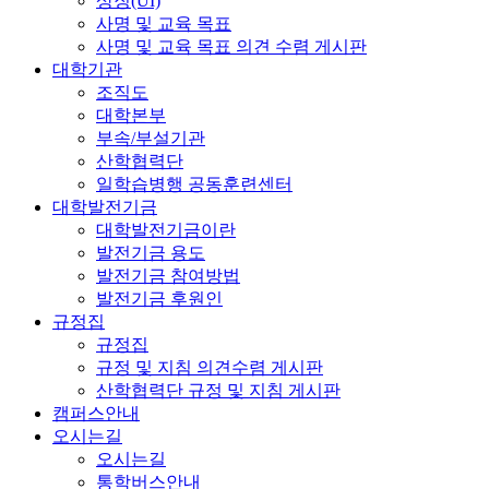
상징(UI)
사명 및 교육 목표
사명 및 교육 목표 의견 수렴 게시판
대학기관
조직도
대학본부
부속/부설기관
산학협력단
일학습병행 공동훈련센터
대학발전기금
대학발전기금이란
발전기금 용도
발전기금 참여방법
발전기금 후원인
규정집
규정집
규정 및 지침 의견수렴 게시판
산학협력단 규정 및 지침 게시판
캠퍼스안내
오시는길
오시는길
통학버스안내