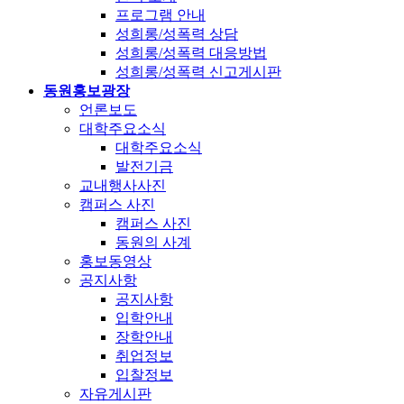
프로그램 안내
성희롱/성폭력 상담
성희롱/성폭력 대응방법
성희롱/성폭력 신고게시판
동원홍보광장
언론보도
대학주요소식
대학주요소식
발전기금
교내행사사진
캠퍼스 사진
캠퍼스 사진
동원의 사계
홍보동영상
공지사항
공지사항
입학안내
장학안내
취업정보
입찰정보
자유게시판