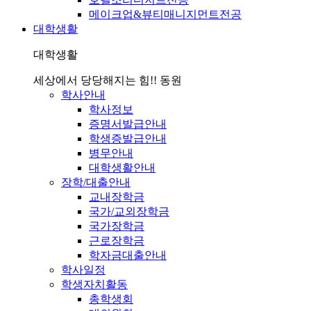
메이크업&뷰티매니지먼트전공
대학생활
대학생활
세상에서 당당해지는 힘!! 동원
학사안내
학사정보
증명서발급안내
학생증발급안내
병무안내
대학생활안내
장학/대출안내
교내장학금
국가/교외장학금
국가장학금
근로장학금
학자금대출안내
학사일정
학생자치활동
총학생회