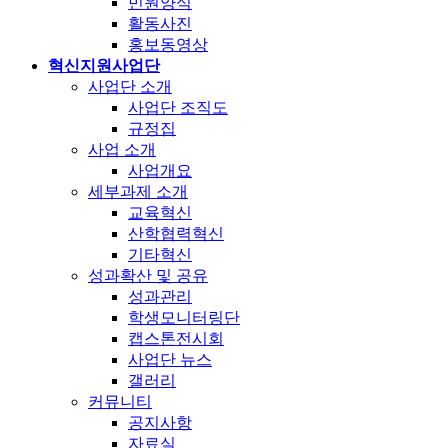
민원양식
활동사진
홍보동영상
혁신지원사업단
사업단 소개
사업단 조직도
규정집
사업 소개
사업개요
세부과제 소개
교육혁신
산학협력혁신
기타혁신
성과확산 및 공유
성과관리
학생모니터링단
캡스톤전시회
사업단 뉴스
갤러리
커뮤니티
공지사항
자료실