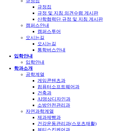
규정집
규정집
규정 및 지침 의견수렴 게시판
산학협력단 규정 및 지침 게시판
캠퍼스안내
캠퍼스투어
오시는길
오시는길
통학버스안내
입학안내
입학안내
학과소개
공학계열
게임콘텐츠과
컴퓨터소프트웨어과
건축과
AI영상디자인과
소방안전관리과
자연과학계열
제과제빵과
건강운동관리과(스포츠재활)
뷰티스킨케어과