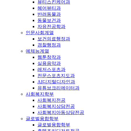
뷰티스킨케어과
헤어뷰티과
반려동물과
동물보건과
자유전공학과
인문사회계열
보건의료행정과
경찰행정과
예체능계열
웹툰창작과
실용음악과
레저스포츠과
전문스포츠지도과
AI디지털디자인과
유튜브크리에이터과
사회복지학부
사회복지전공
사회복지상담전공
사회복지아동상담전공
글로벌융합학부
글로벌융합학부
호텔조리디저트전공