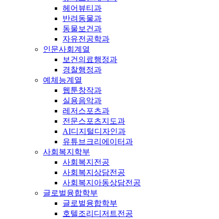
헤어뷰티과
반려동물과
동물보건과
자유전공학과
인문사회계열
보건의료행정과
경찰행정과
예체능계열
웹툰창작과
실용음악과
레저스포츠과
전문스포츠지도과
AI디지털디자인과
유튜브크리에이터과
사회복지학부
사회복지전공
사회복지상담전공
사회복지아동상담전공
글로벌융합학부
글로벌융합학부
호텔조리디저트전공