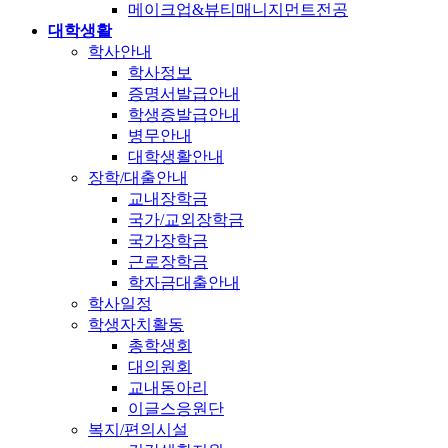
메이크업&뷰티매니지먼트전공
대학생활
학사안내
학사정보
증명서발급안내
학생증발급안내
병무안내
대학생활안내
장학/대출안내
교내장학금
국가/교외장학금
국가장학금
근로장학금
학자금대출안내
학사일정
학생자치활동
총학생회
대의원회
교내동아리
이글스응원단
복지/편의시설