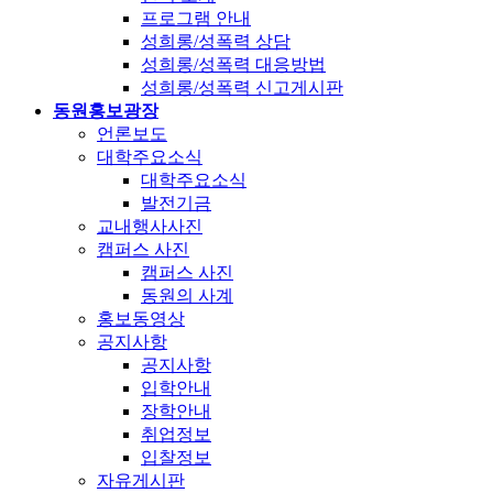
프로그램 안내
성희롱/성폭력 상담
성희롱/성폭력 대응방법
성희롱/성폭력 신고게시판
동원홍보광장
언론보도
대학주요소식
대학주요소식
발전기금
교내행사사진
캠퍼스 사진
캠퍼스 사진
동원의 사계
홍보동영상
공지사항
공지사항
입학안내
장학안내
취업정보
입찰정보
자유게시판