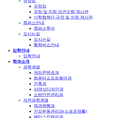
규정집
규정집
규정 및 지침 의견수렴 게시판
산학협력단 규정 및 지침 게시판
캠퍼스안내
캠퍼스투어
오시는길
오시는길
통학버스안내
입학안내
입학안내
학과소개
공학계열
게임콘텐츠과
컴퓨터소프트웨어과
건축과
AI영상디자인과
소방안전관리과
자연과학계열
제과제빵과
건강운동관리과(스포츠재활)
뷰티스킨케어과