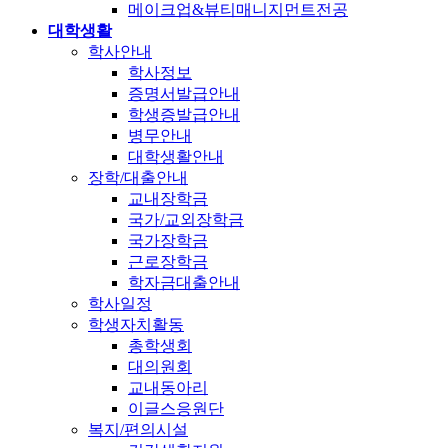
메이크업&뷰티매니지먼트전공
대학생활
학사안내
학사정보
증명서발급안내
학생증발급안내
병무안내
대학생활안내
장학/대출안내
교내장학금
국가/교외장학금
국가장학금
근로장학금
학자금대출안내
학사일정
학생자치활동
총학생회
대의원회
교내동아리
이글스응원단
복지/편의시설