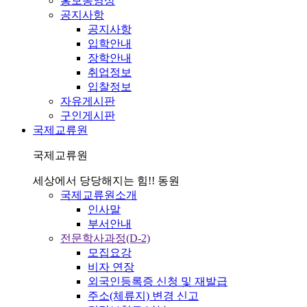
홍보동영상
공지사항
공지사항
입학안내
장학안내
취업정보
입찰정보
자유게시판
구인게시판
국제교류원
국제교류원
세상에서 당당해지는 힘!! 동원
국제교류원소개
인사말
부서안내
전문학사과정(D-2)
모집요강
비자 연장
외국인등록증 신청 및 재발급
주소(체류지) 변경 신고