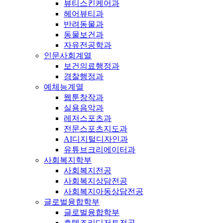
뷰티스킨케어과
헤어뷰티과
반려동물과
동물보건과
자유전공학과
인문사회계열
보건의료행정과
경찰행정과
예체능계열
웹툰창작과
실용음악과
레저스포츠과
전문스포츠지도과
AI디지털디자인과
유튜브크리에이터과
사회복지학부
사회복지전공
사회복지상담전공
사회복지아동상담전공
글로벌융합학부
글로벌융합학부
호텔조리디저트전공