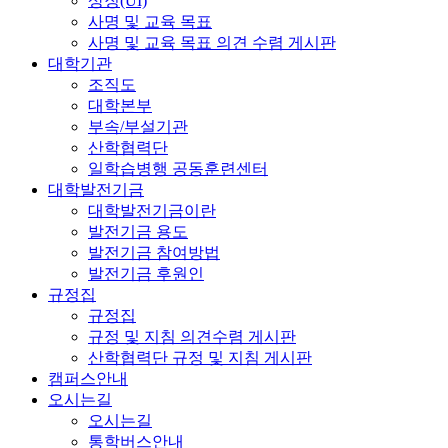
상징(UI)
사명 및 교육 목표
사명 및 교육 목표 의견 수렴 게시판
대학기관
조직도
대학본부
부속/부설기관
산학협력단
일학습병행 공동훈련센터
대학발전기금
대학발전기금이란
발전기금 용도
발전기금 참여방법
발전기금 후원인
규정집
규정집
규정 및 지침 의견수렴 게시판
산학협력단 규정 및 지침 게시판
캠퍼스안내
오시는길
오시는길
통학버스안내