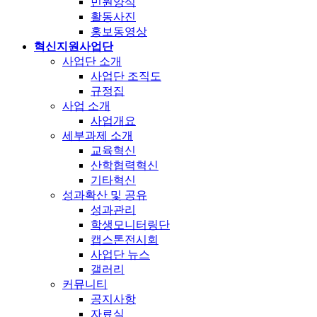
민원양식
활동사진
홍보동영상
혁신지원사업단
사업단 소개
사업단 조직도
규정집
사업 소개
사업개요
세부과제 소개
교육혁신
산학협력혁신
기타혁신
성과확산 및 공유
성과관리
학생모니터링단
캡스톤전시회
사업단 뉴스
갤러리
커뮤니티
공지사항
자료실