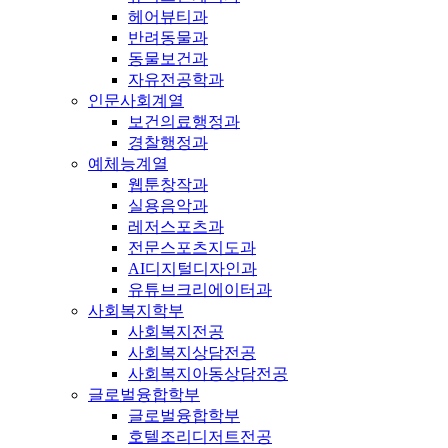
헤어뷰티과
반려동물과
동물보건과
자유전공학과
인문사회계열
보건의료행정과
경찰행정과
예체능계열
웹툰창작과
실용음악과
레저스포츠과
전문스포츠지도과
AI디지털디자인과
유튜브크리에이터과
사회복지학부
사회복지전공
사회복지상담전공
사회복지아동상담전공
글로벌융합학부
글로벌융합학부
호텔조리디저트전공