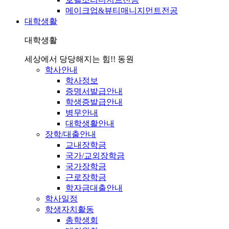
메이크업&뷰티매니지먼트전공
대학생활
대학생활
세상에서 당당해지는 힘!! 동원
학사안내
학사정보
증명서발급안내
학생증발급안내
병무안내
대학생활안내
장학/대출안내
교내장학금
국가/교외장학금
국가장학금
근로장학금
학자금대출안내
학사일정
학생자치활동
총학생회