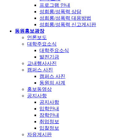
프로그램 안내
성희롱/성폭력 상담
성희롱/성폭력 대응방법
성희롱/성폭력 신고게시판
동원홍보광장
언론보도
대학주요소식
대학주요소식
발전기금
교내행사사진
캠퍼스 사진
캠퍼스 사진
동원의 사계
홍보동영상
공지사항
공지사항
입학안내
장학안내
취업정보
입찰정보
자유게시판