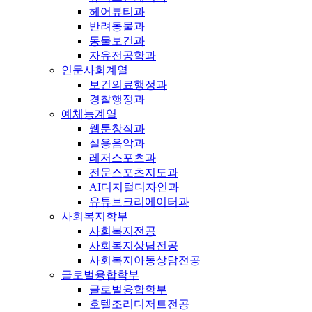
헤어뷰티과
반려동물과
동물보건과
자유전공학과
인문사회계열
보건의료행정과
경찰행정과
예체능계열
웹툰창작과
실용음악과
레저스포츠과
전문스포츠지도과
AI디지털디자인과
유튜브크리에이터과
사회복지학부
사회복지전공
사회복지상담전공
사회복지아동상담전공
글로벌융합학부
글로벌융합학부
호텔조리디저트전공