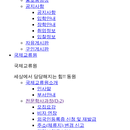
홍보동영상
공지사항
공지사항
입학안내
장학안내
취업정보
입찰정보
자유게시판
구인게시판
국제교류원
국제교류원
세상에서 당당해지는 힘!! 동원
국제교류원소개
인사말
부서안내
전문학사과정(D-2)
모집요강
비자 연장
외국인등록증 신청 및 재발급
주소(체류지) 변경 신고