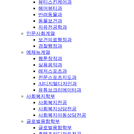
뷰티스킨케어과
헤어뷰티과
반려동물과
동물보건과
자유전공학과
인문사회계열
보건의료행정과
경찰행정과
예체능계열
웹툰창작과
실용음악과
레저스포츠과
전문스포츠지도과
AI디지털디자인과
유튜브크리에이터과
사회복지학부
사회복지전공
사회복지상담전공
사회복지아동상담전공
글로벌융합학부
글로벌융합학부
호텔조리디저트전공