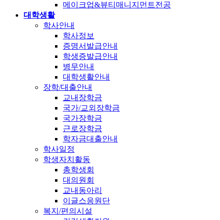
메이크업&뷰티매니지먼트전공
대학생활
학사안내
학사정보
증명서발급안내
학생증발급안내
병무안내
대학생활안내
장학/대출안내
교내장학금
국가/교외장학금
국가장학금
근로장학금
학자금대출안내
학사일정
학생자치활동
총학생회
대의원회
교내동아리
이글스응원단
복지/편의시설