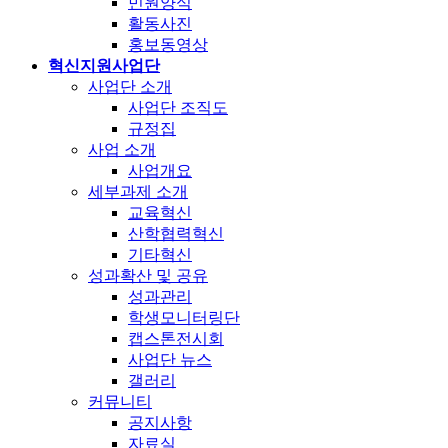
민원양식
활동사진
홍보동영상
혁신지원사업단
사업단 소개
사업단 조직도
규정집
사업 소개
사업개요
세부과제 소개
교육혁신
산학협력혁신
기타혁신
성과확산 및 공유
성과관리
학생모니터링단
캡스톤전시회
사업단 뉴스
갤러리
커뮤니티
공지사항
자료실