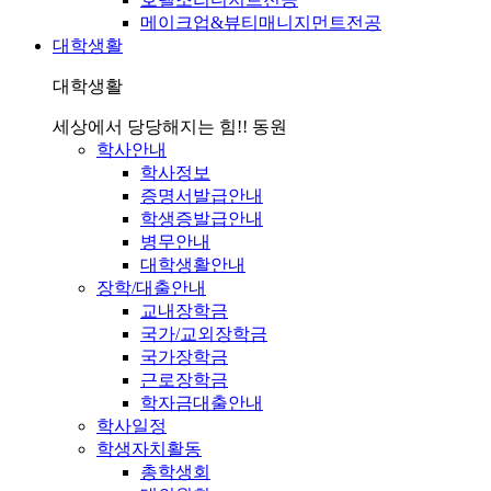
메이크업&뷰티매니지먼트전공
대학생활
대학생활
세상에서 당당해지는 힘!! 동원
학사안내
학사정보
증명서발급안내
학생증발급안내
병무안내
대학생활안내
장학/대출안내
교내장학금
국가/교외장학금
국가장학금
근로장학금
학자금대출안내
학사일정
학생자치활동
총학생회