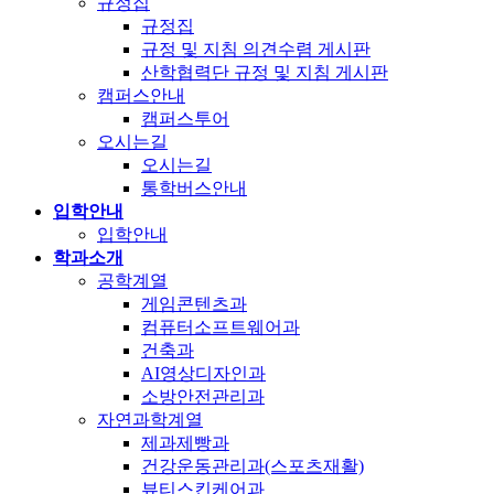
규정집
규정집
규정 및 지침 의견수렴 게시판
산학협력단 규정 및 지침 게시판
캠퍼스안내
캠퍼스투어
오시는길
오시는길
통학버스안내
입학안내
입학안내
학과소개
공학계열
게임콘텐츠과
컴퓨터소프트웨어과
건축과
AI영상디자인과
소방안전관리과
자연과학계열
제과제빵과
건강운동관리과(스포츠재활)
뷰티스킨케어과