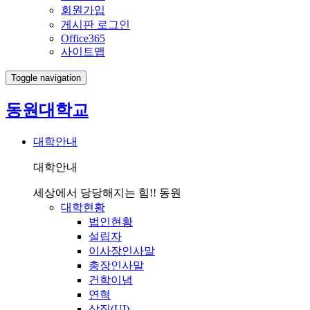
회원가입
게시판 로그인
Office365
사이트맵
Toggle navigation
동원대학교
대학안내
대학안내
세상에서 당당해지는 힘!! 동원
대학현황
법인현황
설립자
이사장인사말
총장인사말
건학이념
연혁
상징(UI)