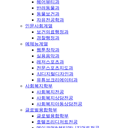
헤어뷰티과
반려동물과
동물보건과
자유전공학과
인문사회계열
보건의료행정과
경찰행정과
예체능계열
웹툰창작과
실용음악과
레저스포츠과
전문스포츠지도과
AI디지털디자인과
유튜브크리에이터과
사회복지학부
사회복지전공
사회복지상담전공
사회복지아동상담전공
글로벌융합학부
글로벌융합학부
호텔조리디저트전공
메이크업&뷰티매니지먼트전공