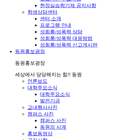
현장실습학기제 공지사항
학생상담센터
센터 소개
프로그램 안내
성희롱/성폭력 상담
성희롱/성폭력 대응방법
성희롱/성폭력 신고게시판
동원홍보광장
동원홍보광장
세상에서 당당해지는 힘!! 동원
언론보도
대학주요소식
대학주요소식
발전기금
교내행사사진
캠퍼스 사진
캠퍼스 사진
동원의 사계
홍보동영상