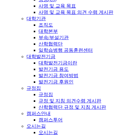
사명 및 교육 목표
사명 및 교육 목표 의견 수렴 게시판
대학기관
조직도
대학본부
부속/부설기관
산학협력단
일학습병행 공동훈련센터
대학발전기금
대학발전기금이란
발전기금 용도
발전기금 참여방법
발전기금 후원인
규정집
규정집
규정 및 지침 의견수렴 게시판
산학협력단 규정 및 지침 게시판
캠퍼스안내
캠퍼스투어
오시는길
오시는길