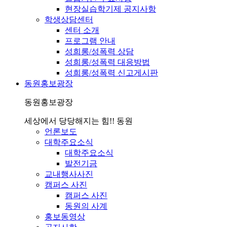
현장실습학기제 공지사항
학생상담센터
센터 소개
프로그램 안내
성희롱/성폭력 상담
성희롱/성폭력 대응방법
성희롱/성폭력 신고게시판
동원홍보광장
동원홍보광장
세상에서 당당해지는 힘!! 동원
언론보도
대학주요소식
대학주요소식
발전기금
교내행사사진
캠퍼스 사진
캠퍼스 사진
동원의 사계
홍보동영상