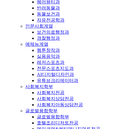
헤어뷰티과
반려동물과
동물보건과
자유전공학과
인문사회계열
보건의료행정과
경찰행정과
예체능계열
웹툰창작과
실용음악과
레저스포츠과
전문스포츠지도과
AI디지털디자인과
유튜브크리에이터과
사회복지학부
사회복지전공
사회복지상담전공
사회복지아동상담전공
글로벌융합학부
글로벌융합학부
호텔조리디저트전공
메이크업&뷰티매니지먼트전공