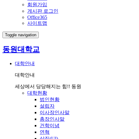
회원가입
게시판 로그인
Office365
사이트맵
Toggle navigation
동원대학교
대학안내
대학안내
세상에서 당당해지는 힘!! 동원
대학현황
법인현황
설립자
이사장인사말
총장인사말
건학이념
연혁
상징(UI)