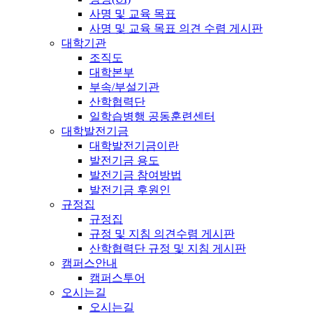
사명 및 교육 목표
사명 및 교육 목표 의견 수렴 게시판
대학기관
조직도
대학본부
부속/부설기관
산학협력단
일학습병행 공동훈련센터
대학발전기금
대학발전기금이란
발전기금 용도
발전기금 참여방법
발전기금 후원인
규정집
규정집
규정 및 지침 의견수렴 게시판
산학협력단 규정 및 지침 게시판
캠퍼스안내
캠퍼스투어
오시는길
오시는길