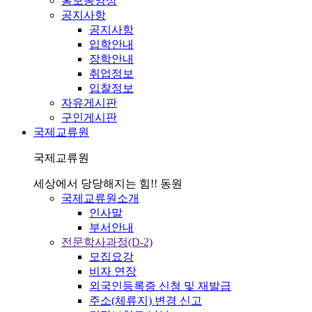
홍보동영상
공지사항
공지사항
입학안내
장학안내
취업정보
입찰정보
자유게시판
구인게시판
국제교류원
국제교류원
세상에서 당당해지는 힘!! 동원
국제교류원소개
인사말
부서안내
전문학사과정(D-2)
모집요강
비자 연장
외국인등록증 신청 및 재발급
주소(체류지) 변경 신고