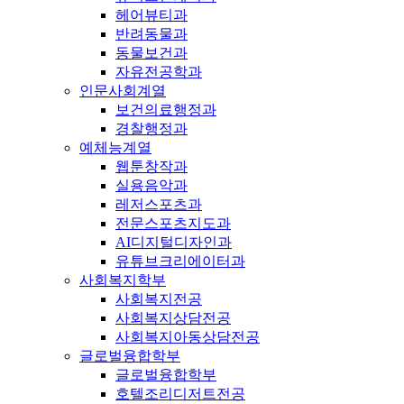
헤어뷰티과
반려동물과
동물보건과
자유전공학과
인문사회계열
보건의료행정과
경찰행정과
예체능계열
웹툰창작과
실용음악과
레저스포츠과
전문스포츠지도과
AI디지털디자인과
유튜브크리에이터과
사회복지학부
사회복지전공
사회복지상담전공
사회복지아동상담전공
글로벌융합학부
글로벌융합학부
호텔조리디저트전공