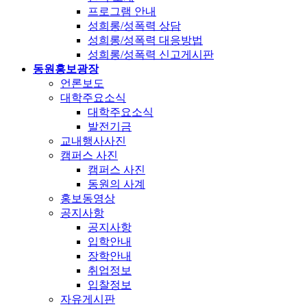
프로그램 안내
성희롱/성폭력 상담
성희롱/성폭력 대응방법
성희롱/성폭력 신고게시판
동원홍보광장
언론보도
대학주요소식
대학주요소식
발전기금
교내행사사진
캠퍼스 사진
캠퍼스 사진
동원의 사계
홍보동영상
공지사항
공지사항
입학안내
장학안내
취업정보
입찰정보
자유게시판