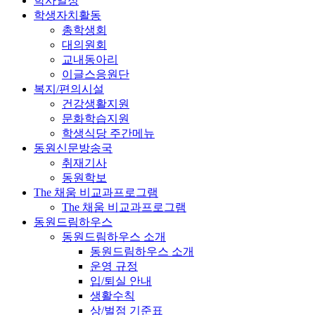
학사일정
학생자치활동
총학생회
대의원회
교내동아리
이글스응원단
복지/편의시설
건강생활지원
문화학습지원
학생식당 주간메뉴
동원신문방송국
취재기사
동원학보
The 채움 비교과프로그램
The 채움 비교과프로그램
동원드림하우스
동원드림하우스 소개
동원드림하우스 소개
운영 규정
입/퇴실 안내
생활수칙
상/벌점 기준표