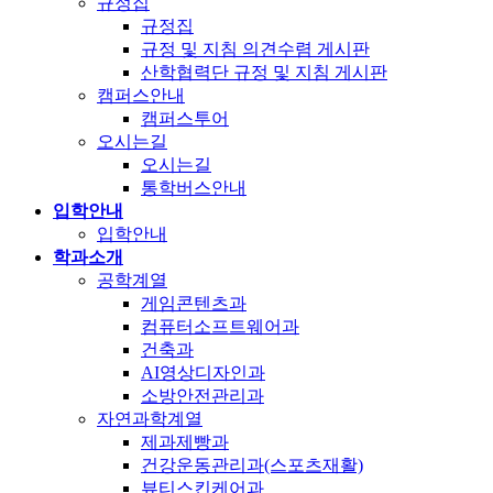
규정집
규정집
규정 및 지침 의견수렴 게시판
산학협력단 규정 및 지침 게시판
캠퍼스안내
캠퍼스투어
오시는길
오시는길
통학버스안내
입학안내
입학안내
학과소개
공학계열
게임콘텐츠과
컴퓨터소프트웨어과
건축과
AI영상디자인과
소방안전관리과
자연과학계열
제과제빵과
건강운동관리과(스포츠재활)
뷰티스킨케어과