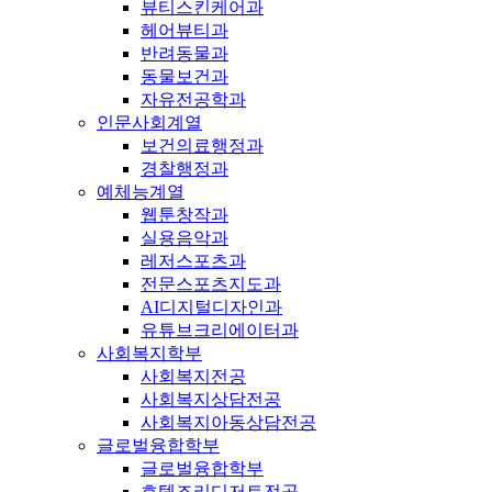
뷰티스킨케어과
헤어뷰티과
반려동물과
동물보건과
자유전공학과
인문사회계열
보건의료행정과
경찰행정과
예체능계열
웹툰창작과
실용음악과
레저스포츠과
전문스포츠지도과
AI디지털디자인과
유튜브크리에이터과
사회복지학부
사회복지전공
사회복지상담전공
사회복지아동상담전공
글로벌융합학부
글로벌융합학부
호텔조리디저트전공