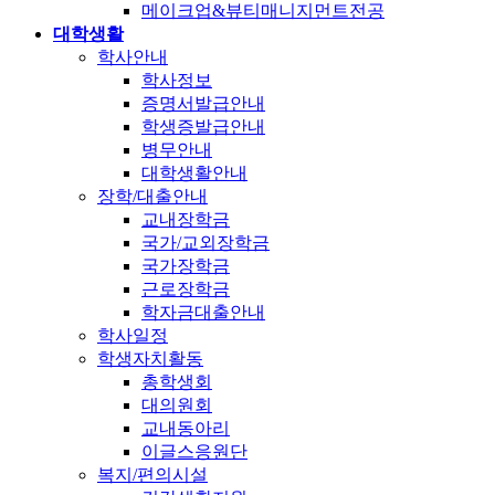
메이크업&뷰티매니지먼트전공
대학생활
학사안내
학사정보
증명서발급안내
학생증발급안내
병무안내
대학생활안내
장학/대출안내
교내장학금
국가/교외장학금
국가장학금
근로장학금
학자금대출안내
학사일정
학생자치활동
총학생회
대의원회
교내동아리
이글스응원단
복지/편의시설