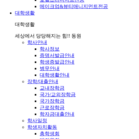
메이크업&뷰티매니지먼트전공
대학생활
대학생활
세상에서 당당해지는 힘!! 동원
학사안내
학사정보
증명서발급안내
학생증발급안내
병무안내
대학생활안내
장학/대출안내
교내장학금
국가/교외장학금
국가장학금
근로장학금
학자금대출안내
학사일정
학생자치활동
총학생회