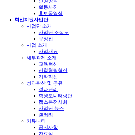
민원양식
활동사진
홍보동영상
혁신지원사업단
사업단 소개
사업단 조직도
규정집
사업 소개
사업개요
세부과제 소개
교육혁신
산학협력혁신
기타혁신
성과확산 및 공유
성과관리
학생모니터링단
캡스톤전시회
사업단 뉴스
갤러리
커뮤니티
공지사항
자료실