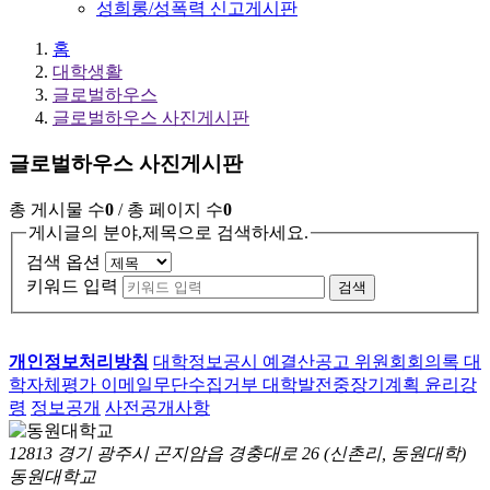
성희롱/성폭력 신고게시판
홈
대학생활
글로벌하우스
글로벌하우스 사진게시판
글로벌하우스 사진게시판
총 게시물 수
0
/ 총 페이지 수
0
게시글의 분야,제목으로 검색하세요.
검색 옵션
키워드 입력
검색
개인정보처리방침
대학정보공시
예결산공고
위원회회의록
대
학자체평가
이메일무단수집거부
대학발전중장기계획
윤리강
령
정보공개
사전공개사항
12813 경기 광주시 곤지암읍 경충대로 26 (신촌리, 동원대학)
동원대학교