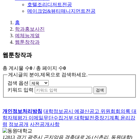
호텔조리디저트전공
메이크업&뷰티매니지먼트전공
홈
학과홍보사진
예체능계열
웹툰창작과
웹툰창작과
총 게시물 수
0
/ 총 페이지 수
0
게시글의 분야,제목으로 검색하세요.
검색 옵션
키워드 입력
검색
개인정보처리방침
대학정보공시
예결산공고
위원회회의록
대
학자체평가
이메일무단수집거부
대학발전중장기계획
윤리강
령
정보공개
사전공개사항
12813 경기 광주시 곤지암읍 경충대로 26 (신촌리, 동원대학)