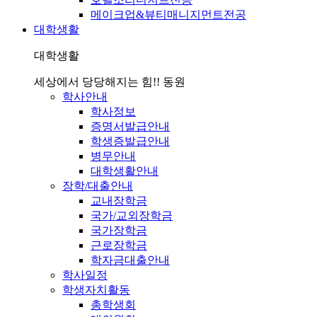
메이크업&뷰티매니지먼트전공
대학생활
대학생활
세상에서 당당해지는 힘!! 동원
학사안내
학사정보
증명서발급안내
학생증발급안내
병무안내
대학생활안내
장학/대출안내
교내장학금
국가/교외장학금
국가장학금
근로장학금
학자금대출안내
학사일정
학생자치활동
총학생회