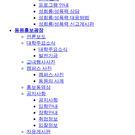
프로그램 안내
성희롱/성폭력 상담
성희롱/성폭력 대응방법
성희롱/성폭력 신고게시판
동원홍보광장
언론보도
대학주요소식
대학주요소식
발전기금
교내행사사진
캠퍼스 사진
캠퍼스 사진
동원의 사계
홍보동영상
공지사항
공지사항
입학안내
장학안내
취업정보
입찰정보
자유게시판