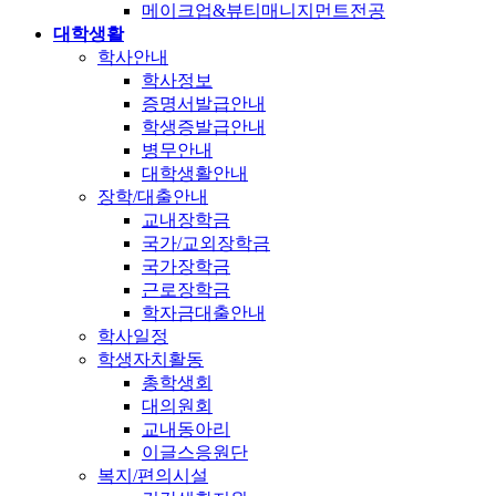
메이크업&뷰티매니지먼트전공
대학생활
학사안내
학사정보
증명서발급안내
학생증발급안내
병무안내
대학생활안내
장학/대출안내
교내장학금
국가/교외장학금
국가장학금
근로장학금
학자금대출안내
학사일정
학생자치활동
총학생회
대의원회
교내동아리
이글스응원단
복지/편의시설