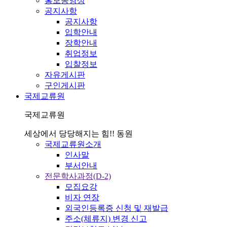
홍보동영상
공지사항
공지사항
입학안내
장학안내
취업정보
입찰정보
자유게시판
구인게시판
국제교류원
국제교류원
세상에서 당당해지는 힘!! 동원
국제교류원소개
인사말
부서안내
전문학사과정(D-2)
모집요강
비자 연장
외국인등록증 신청 및 재발급
주소(체류지) 변경 신고