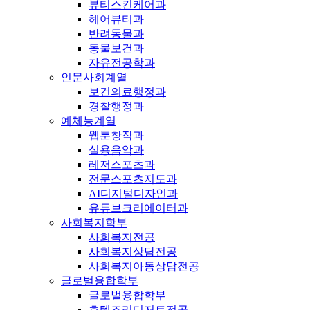
뷰티스킨케어과
헤어뷰티과
반려동물과
동물보건과
자유전공학과
인문사회계열
보건의료행정과
경찰행정과
예체능계열
웹툰창작과
실용음악과
레저스포츠과
전문스포츠지도과
AI디지털디자인과
유튜브크리에이터과
사회복지학부
사회복지전공
사회복지상담전공
사회복지아동상담전공
글로벌융합학부
글로벌융합학부
호텔조리디저트전공