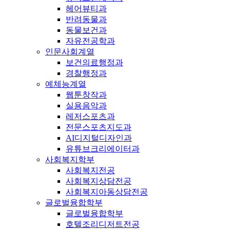
헤어뷰티과
반려동물과
동물보건과
자유전공학과
인문사회계열
보건의료행정과
경찰행정과
예체능계열
웹툰창작과
실용음악과
레저스포츠과
전문스포츠지도과
AI디지털디자인과
유튜브크리에이터과
사회복지학부
사회복지전공
사회복지상담전공
사회복지아동상담전공
글로벌융합학부
글로벌융합학부
호텔조리디저트전공