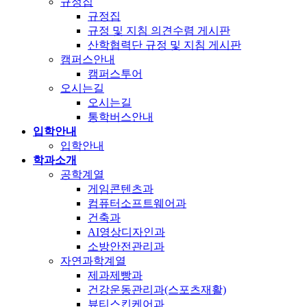
규정집
규정집
규정 및 지침 의견수렴 게시판
산학협력단 규정 및 지침 게시판
캠퍼스안내
캠퍼스투어
오시는길
오시는길
통학버스안내
입학안내
입학안내
학과소개
공학계열
게임콘텐츠과
컴퓨터소프트웨어과
건축과
AI영상디자인과
소방안전관리과
자연과학계열
제과제빵과
건강운동관리과(스포츠재활)
뷰티스킨케어과