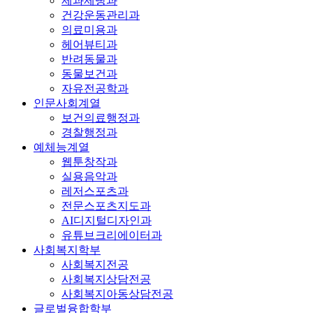
제과제빵과
건강운동관리과
의료미용과
헤어뷰티과
반려동물과
동물보건과
자유전공학과
인문사회계열
보건의료행정과
경찰행정과
예체능계열
웹툰창작과
실용음악과
레저스포츠과
전문스포츠지도과
AI디지털디자인과
유튜브크리에이터과
사회복지학부
사회복지전공
사회복지상담전공
사회복지아동상담전공
글로벌융합학부