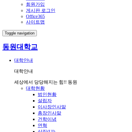
회원가입
게시판 로그인
Office365
사이트맵
Toggle navigation
동원대학교
대학안내
대학안내
세상에서 당당해지는 힘!! 동원
대학현황
법인현황
설립자
이사장인사말
총장인사말
건학이념
연혁
상징(UI)