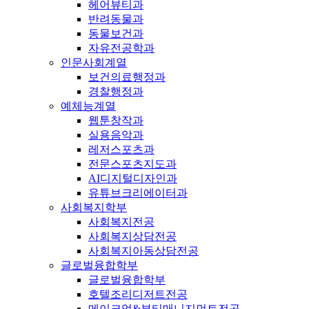
헤어뷰티과
반려동물과
동물보건과
자유전공학과
인문사회계열
보건의료행정과
경찰행정과
예체능계열
웹툰창작과
실용음악과
레저스포츠과
전문스포츠지도과
AI디지털디자인과
유튜브크리에이터과
사회복지학부
사회복지전공
사회복지상담전공
사회복지아동상담전공
글로벌융합학부
글로벌융합학부
호텔조리디저트전공
메이크업&뷰티매니지먼트전공