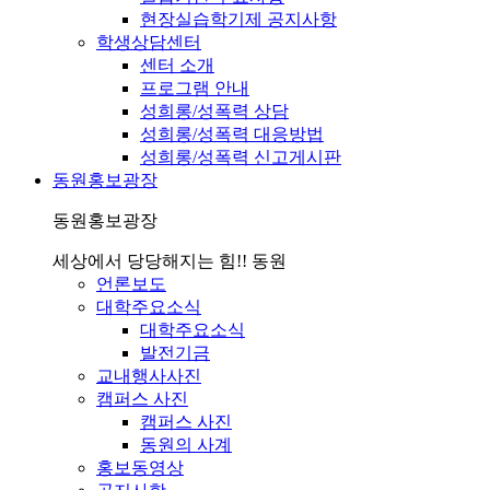
현장실습학기제 공지사항
학생상담센터
센터 소개
프로그램 안내
성희롱/성폭력 상담
성희롱/성폭력 대응방법
성희롱/성폭력 신고게시판
동원홍보광장
동원홍보광장
세상에서 당당해지는 힘!! 동원
언론보도
대학주요소식
대학주요소식
발전기금
교내행사사진
캠퍼스 사진
캠퍼스 사진
동원의 사계
홍보동영상