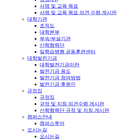
사명 및 교육 목표
사명 및 교육 목표 의견 수렴 게시판
대학기관
조직도
대학본부
부속/부설기관
산학협력단
일학습병행 공동훈련센터
대학발전기금
대학발전기금이란
발전기금 용도
발전기금 참여방법
발전기금 후원인
규정집
규정집
규정 및 지침 의견수렴 게시판
산학협력단 규정 및 지침 게시판
캠퍼스안내
캠퍼스투어
오시는길
오시는길