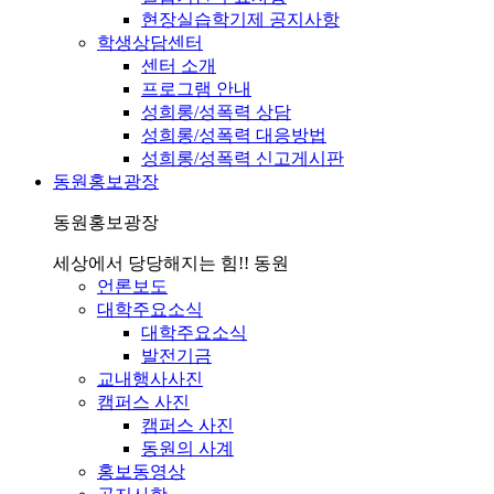
현장실습학기제 공지사항
학생상담센터
센터 소개
프로그램 안내
성희롱/성폭력 상담
성희롱/성폭력 대응방법
성희롱/성폭력 신고게시판
동원홍보광장
동원홍보광장
세상에서 당당해지는 힘!! 동원
언론보도
대학주요소식
대학주요소식
발전기금
교내행사사진
캠퍼스 사진
캠퍼스 사진
동원의 사계
홍보동영상