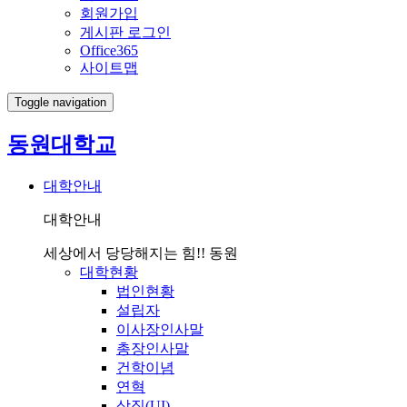
회원가입
게시판 로그인
Office365
사이트맵
Toggle navigation
동원대학교
대학안내
대학안내
세상에서 당당해지는 힘!! 동원
대학현황
법인현황
설립자
이사장인사말
총장인사말
건학이념
연혁
상징(UI)