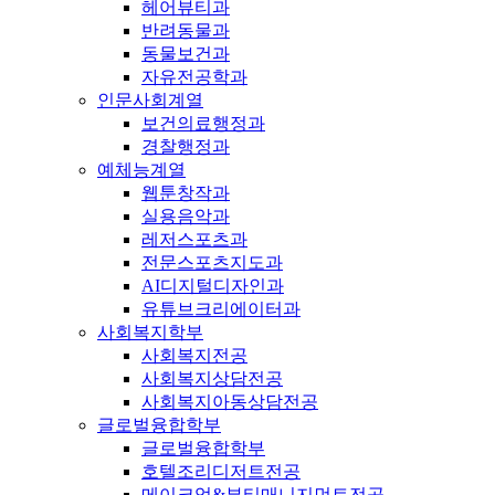
헤어뷰티과
반려동물과
동물보건과
자유전공학과
인문사회계열
보건의료행정과
경찰행정과
예체능계열
웹툰창작과
실용음악과
레저스포츠과
전문스포츠지도과
AI디지털디자인과
유튜브크리에이터과
사회복지학부
사회복지전공
사회복지상담전공
사회복지아동상담전공
글로벌융합학부
글로벌융합학부
호텔조리디저트전공
메이크업&뷰티매니지먼트전공