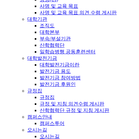
사명 및 교육 목표
사명 및 교육 목표 의견 수렴 게시판
대학기관
조직도
대학본부
부속/부설기관
산학협력단
일학습병행 공동훈련센터
대학발전기금
대학발전기금이란
발전기금 용도
발전기금 참여방법
발전기금 후원인
규정집
규정집
규정 및 지침 의견수렴 게시판
산학협력단 규정 및 지침 게시판
캠퍼스안내
캠퍼스투어
오시는길
오시는길